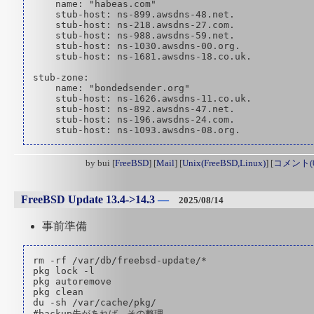
    name: "habeas.com"

    stub-host: ns-899.awsdns-48.net.

    stub-host: ns-218.awsdns-27.com.

    stub-host: ns-988.awsdns-59.net.

    stub-host: ns-1030.awsdns-00.org.

    stub-host: ns-1681.awsdns-18.co.uk.

stub-zone:

    name: "bondedsender.org"

    stub-host: ns-1626.awsdns-11.co.uk.

    stub-host: ns-892.awsdns-47.net.

    stub-host: ns-196.awsdns-24.com.

by
bui
[
FreeBSD
]
[
Mail
]
[
Unix(FreeBSD,Linux)
]
[
コメント(0
FreeBSD Update 13.4->14.3
―
2025/08/14
事前準備
rm -rf /var/db/freebsd-update/*

pkg lock -l

pkg autoremove

pkg clean 

du -sh /var/cache/pkg/
