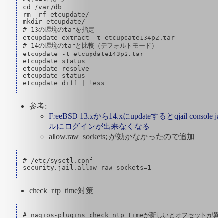
cd /var/db

rm -rf etcupdate/

mkdir etcupdate/

# 13の環境のtarを指定

etcupdate extract -t etcupdate134p2.tar

# 14の環境のtarと比較（デフォルトモード）

etcupdate -t etcupdate143p2.tar

etcupdate status

etcupdate resolve

etcupdate status

参考:
FreeBSD 13.xから14.xにupdateするとqjail console 
ルにログインが出来なくなる
allow.raw_sockets; が効かなかったので追加
# /etc/sysctl.conf

check_ntp_time対策
# nagios-plugins check_ntp_timeが新しいとオフセット