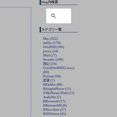
blog内検索
カテゴリ一覧
Mac (322)
radiko (178)
FreeBSD (109)
proxy (24)
Mail (27)
Security (106)
雑記 (54)
Unix(FreeBSD,Linux)
(60)
Podcast (38)
図書 (7)
BRadiko (88)
BSimplePlayer (11)
iOS(iPhone/iPad) (15)
AsahiNet (7)
BBrowser0 (17)
BBrowserSM (9)
BNicoAlert (37)
BNSViewer (45)