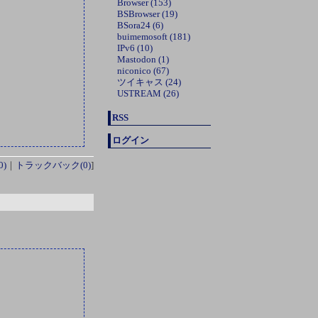
Browser (153)
BSBrowser (19)
BSora24 (6)
buimemosoft (181)
IPv6 (10)
Mastodon (1)
niconico (67)
ツイキャス (24)
USTREAM (26)
RSS
ログイン
)
｜
トラックバック(0)
]