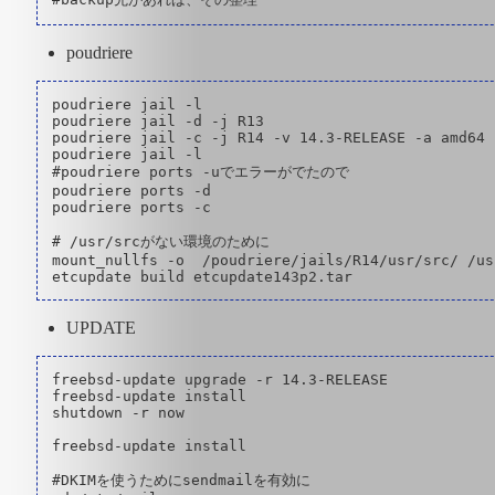
poudriere
poudriere jail -l

poudriere jail -d -j R13

poudriere jail -c -j R14 -v 14.3-RELEASE -a amd64

poudriere jail -l

#poudriere ports -uでエラーがでたので

poudriere ports -d

poudriere ports -c

# /usr/srcがない環境のために

mount_nullfs -o  /poudriere/jails/R14/usr/src/ /usr
UPDATE
freebsd-update upgrade -r 14.3-RELEASE

freebsd-update install

shutdown -r now

freebsd-update install

#DKIMを使うためにsendmailを有効に
