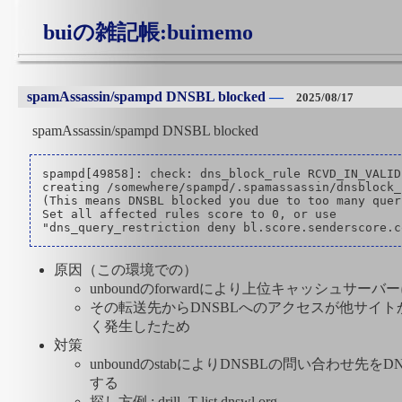
buiの雑記帳:buimemo
spamAssassin/spampd DNSBL blocked
―
2025/08/17
spamAssassin/spampd DNSBL blocked
spampd[49858]: check: dns_block_rule RCVD_IN_VALID
creating /somewhere/spampd/.spamassassin/dnsblock_
(This means DNSBL blocked you due to too many queri
Set all affected rules score to 0, or use

原因（この環境での）
unboundのforwardにより上位キャッシュサー
その転送先からDNSBLへのアクセスが他サイ
く発生したため
対策
unboundのstabによりDNSBLの問い合わせ先をD
する
探し方例 : drill -T list.dnswl.org