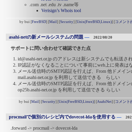
.com .net .edu .tv .name等
Verisign’s Whois tool
by
bui
[
FreeBSD
]
[
Mail
]
[
Security
]
[
Unix(FreeBSD,Linux)
]
[
コメント(0
asahi-netの新メールシステムの問題
―
2022/08/20
サポートに問い合わせて確認できた点
id@asahi-net.or.jp のアドレスは新システムでも転送
IP認証がなくなることについて事前にweb上に発表は
メール送信時のSMTP認証を行えば、From 他ドメイ
mail.asahi-net.or.jp を利用して送信できる らしい
メール送信時のSMTP認証を行えば、From 他ドメイ
op25b.asahi-net.or.jp を利用して送信できる らしい
by
bui
[
Mail
]
[
Security
]
[
Unix(FreeBSD,Linux)
]
[
AsahiNet
]
[
コメント(0
procmailで個別のレシピ内でdovecot-ldaを使用する
―
202
.forward -> procmail -> dovecot-lda