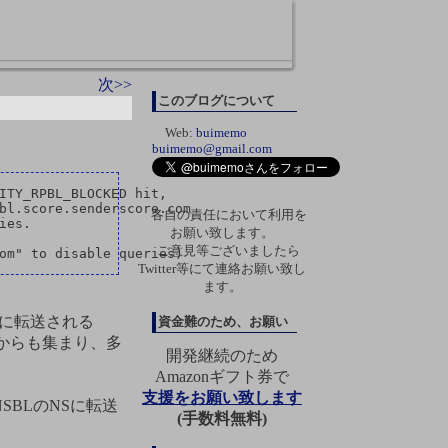
次>>
このブログについて
Web:
buimemo
buimemo@gmail.com
ITY_RPBL_BLOCKED hit, 

bl.score.senderscore.com

各自の責任において利用を
es.

お願い致します。
ご意見等ございましたら
Twitter等にて連絡お願い致し
ます。
バーに転送される
資金難のため、お願い
トからも集まり、多
開発継続のため
Amazonギフト券で
支援をお願い致します
NSBLのNSに転送
(手数料無料)