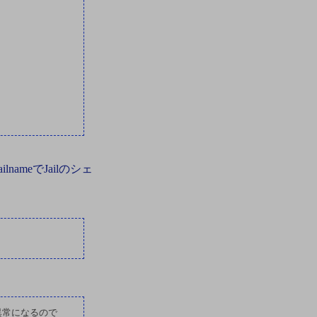
jailnameでJailのシェ
が異常になるので
