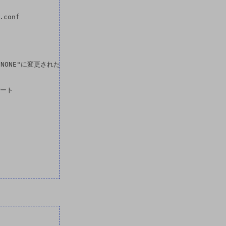
conf

="NONE"に変更された

ート
