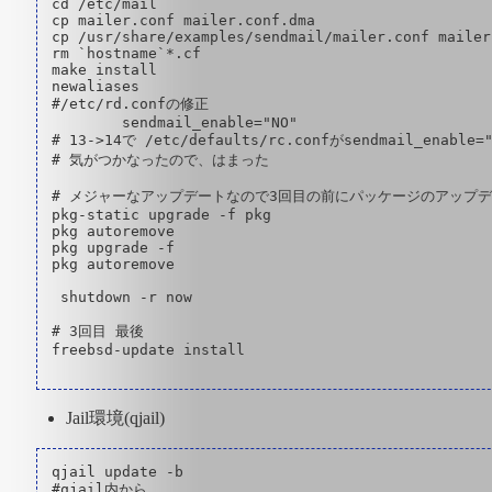
cd /etc/mail

cp mailer.conf mailer.conf.dma

cp /usr/share/examples/sendmail/mailer.conf mailer.
rm `hostname`*.cf

make install

newaliases

#/etc/rd.confの修正

	sendmail_enable="NO"

# 13->14で /etc/defaults/rc.confがsendmail_enable
# 気がつかなったので、はまった

# メジャーなアップデートなので3回目の前にパッケージのアップデ
pkg-static upgrade -f pkg

pkg autoremove 

pkg upgrade -f

pkg autoremove

 shutdown -r now

# 3回目 最後

freebsd-update install

Jail環境(qjail)
qjail update -b

#qjail内から
